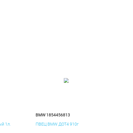
BMW 1854456813
й 1л.
ПВЕЦ BMW ДОТ4 910г