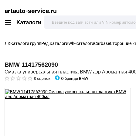
artauto-service.ru
Каталоги
ЛК
Каталоги групп
Ред.каталоги
Wh-каталоги
Carbase
Сторонние к
BMW
11417562090
Смазка универсальная пластика BMW аэр Ароматная 40
О бренде BMW
0 оценок