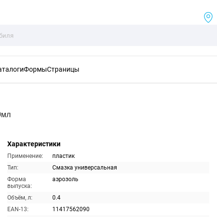
аталоги
Формы
Страницы
0мл
Характеристики
Применение:
пластик
Тип:
Смазка универсальная
Форма
аэрозоль
выпуска:
Объём, л:
0.4
EAN-13:
11417562090