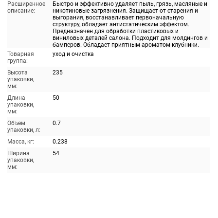
Расширенное
Быстро и эффективно удаляет пыль, грязь, масляные и
описание:
никотиновые загрязнения. Защищает от старения и
выгорания, восстанавливает первоначальную
структуру, обладает антистатическим эффектом.
Предназначен для обработки пластиковых и
виниловых деталей салона. Подходит для молдингов и
бамперов. Обладает приятным ароматом клубники.
Товарная
уход и очистка
группа:
Высота
235
упаковки,
мм:
Длина
50
упаковки,
мм:
Объем
0.7
упаковки, л:
Масса, кг:
0.238
Ширина
54
упаковки,
мм: