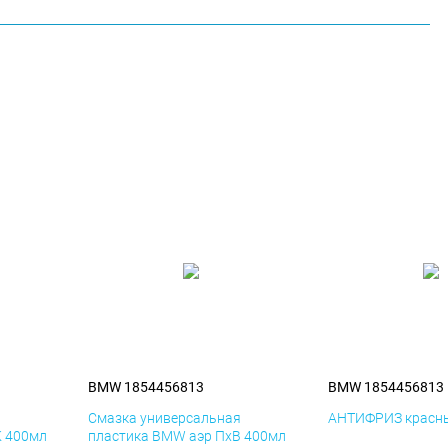
BMW 1854456813
BMW 1854456813
я
Смазка универсальная
АНТИФРИЗ красны
К 400мл
пластика BMW аэр ПхВ 400мл