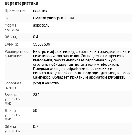
Характеристики
Применение:
пластик
Тип:
Смазка универсальная
Форма
аэрозоль
выпуска:
Объём, л:
0.4
EAN-13:
55568539
Расширенное
Быстро и эффективно удаляет пыль, грязь, масляные и
описание:
никотиновые загрязнения. Защищает от старения и
выгорания, восстанавливает первоначальную
структуру, обладает антистатическим эффектом.
Предназначен для обработки пластиковых и
виниловых деталей салона. Подходит для молдингов и
бамперов. Обладает приятным ароматом клубники.
Товарная
уход и очистка
группа:
Высота
235
упаковки,
мм:
Длина
50
упаковки,
мм:
Объем
0.7
упаковки, л: