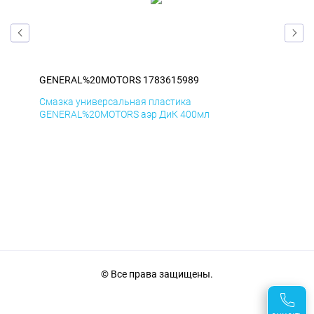
GENERAL%20MOTORS 1783615989
GE
Смазка универсальная пластика
Сма
GENERAL%20MOTORS аэр ДиК 400мл
GE
© Все права защищены.