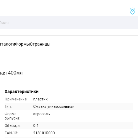
аталоги
Формы
Страницы
ная 400мл
Характеристики
Применение:
пластик
Тип:
Смазка универсальная
Форма
аэрозоль
выпуска:
Объём, л:
0.4
EAN-13:
218101R000