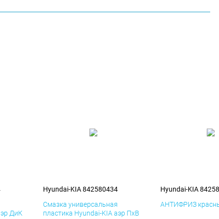
4
Hyundai-KIA 842580434
Hyundai-KIA 8425
я
Смазка универсальная
АНТИФРИЗ красны
аэр ДиК
пластика Hyundai-KIA аэр ПхВ