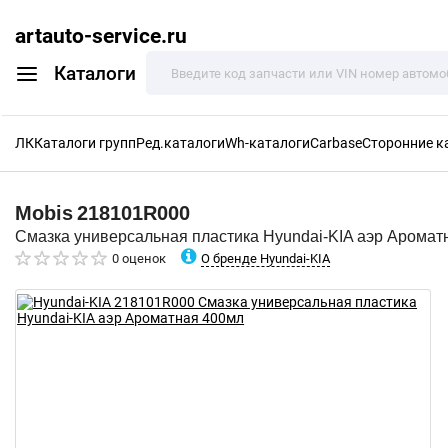
artauto-service.ru
Каталоги
ЛК
Каталоги групп
Ред.каталоги
Wh-каталоги
Carbase
Сторонние к
Mobis
218101R000
Смазка универсальная пластика Hyundai-KIA аэр Аромат
О бренде Hyundai-KIA
0 оценок