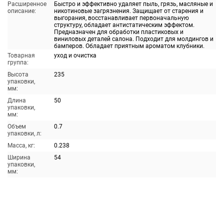
Расширенное
Быстро и эффективно удаляет пыль, грязь, масляные и
описание:
никотиновые загрязнения. Защищает от старения и
выгорания, восстанавливает первоначальную
структуру, обладает антистатическим эффектом.
Предназначен для обработки пластиковых и
виниловых деталей салона. Подходит для молдингов и
бамперов. Обладает приятным ароматом клубники.
Товарная
уход и очистка
группа:
Высота
235
упаковки,
мм:
Длина
50
упаковки,
мм:
Объем
0.7
упаковки, л:
Масса, кг:
0.238
Ширина
54
упаковки,
мм: