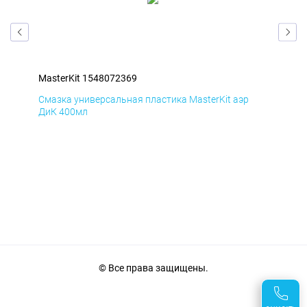
MasterKit 1548072369
Mas
Смазка универсальная пластика MasterKit аэр
Сма
ДиК 400мл
ПхВ
© Все права защищены.