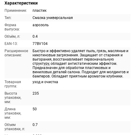
Характеристики
Применение:
пластик
Тип:
Смазка универсальная
Форма
аэрозоль
выпуска:
Объём, л:
0.4
EAN-13:
77BV104
Расширенное
Быстро и эффективно удаляет пыль, грязь, масляные и
описание:
никотиновые загрязнения. Защищает от старения и
выгорания, восстанавливает первоначальную
структуру, обладает антистатическим эффектом.
Предназначен для обработки пластиковых и
виниловых деталей салона. Подходит для молдингов и
бамперов. Обладает приятным ароматом клубники.
Товарная
уход и очистка
группа:
Высота
235
упаковки,
мм:
Длина
50
упаковки,
мм:
Объем
0.7
упаковки, л: