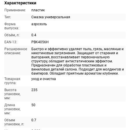
Характеристики
Применение:
пластик
Тип:
Смазка универсальная
Форма
аэрозоль
выпуска:
Объём, л:
0.4
EAN-13:
PBK4056H
Расширенное
Быстро и эффективно удаляет пыль, грязь, масляные и
описание:
никотиновые загрязнения. Защищает от старения и
выгорания, восстанавливает первоначальную
структуру, обладает антистатическим эффектом.
Предназначен для обработки пластиковых и
виниловых деталей салона. Подходит для молдингов и
бамперов. Обладает приятным ароматом клубники.
Товарная
уход и очистка
группа:
Высота
235
упаковки,
мм:
Длина
50
упаковки,
мм:
Объем
0.7
упаковки, л: