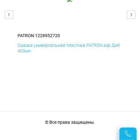
PATRON 1228952720
PAT
БмД
Смазка универсальная пластика PATRON аэр ДиК
Сма
400мл
40
© Все права защищены.