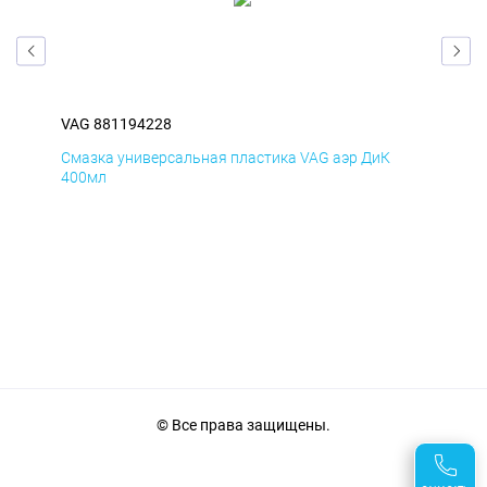
VAG 881194228
VAG
Смазка универсальная пластика VAG аэр ДиК
Сма
400мл
40
© Все права защищены.