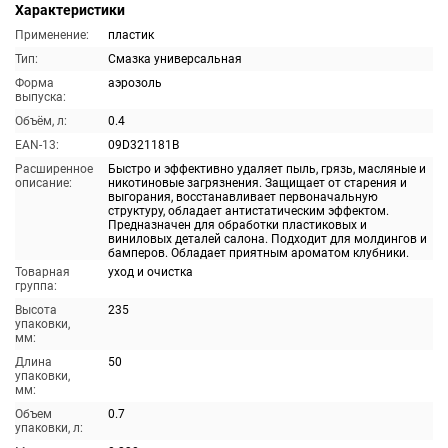
Характеристики
Применение:
пластик
Тип:
Смазка универсальная
Форма
аэрозоль
выпуска:
Объём, л:
0.4
EAN-13:
09D321181B
Расширенное
Быстро и эффективно удаляет пыль, грязь, масляные и
описание:
никотиновые загрязнения. Защищает от старения и
выгорания, восстанавливает первоначальную
структуру, обладает антистатическим эффектом.
Предназначен для обработки пластиковых и
виниловых деталей салона. Подходит для молдингов и
бамперов. Обладает приятным ароматом клубники.
Товарная
уход и очистка
группа:
Высота
235
упаковки,
мм:
Длина
50
упаковки,
мм:
Объем
0.7
упаковки, л: