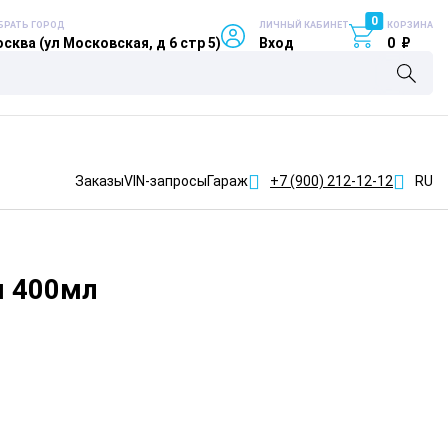
0
БРАТЬ ГОРОД
ЛИЧНЫЙ КАБИНЕТ
КОРЗИНА
сква (ул Московская, д 6 стр 5)
Вход
0
₽
Заказы
VIN-запросы
Гараж
+7 (900)
212-12-12
RU
я 400мл