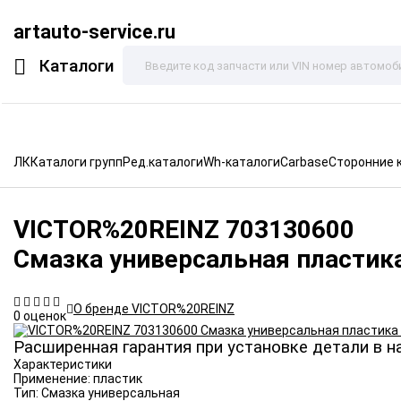
artauto-service.ru
Каталоги
ЛК
Каталоги групп
Ред.каталоги
Wh-каталоги
Carbase
Сторонние 
VICTOR%20REINZ
703130600
Смазка универсальная пластик
О бренде VICTOR%20REINZ
0 оценок
Расширенная гарантия при установке детали в н
Характеристики
Применение:
пластик
Тип:
Смазка универсальная