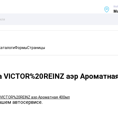
ВЫ
Мо
каталоги
Формы
Страницы
а VICTOR%20REINZ аэр Ароматна
ашем автосервисе.