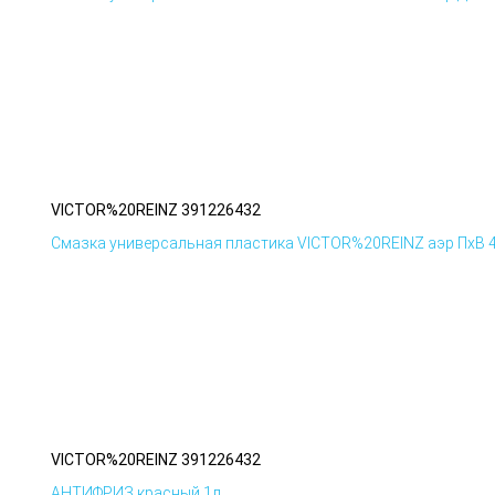
VICTOR%20REINZ 391226432
Смазка универсальная пластика VICTOR%20REINZ аэр ПхВ 
VICTOR%20REINZ 391226432
АНТИФРИЗ красный 1л.